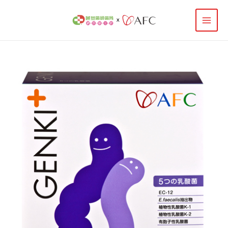
跳
搜
至
尋
主
要
關
內
鍵
容
AFC
原
目
字
元
氣
:
每
日
始
前
快
調
顆
價
價
粒
食
品
格：
格：
數
量
NT$ 1,550。
NT$ 1,380。