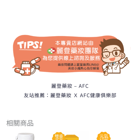
麗登藥妝 – AFC
友站推薦：麗登藥妝 Ｘ AFC健康俱樂部
相關商品
目
原
原
目
原
目