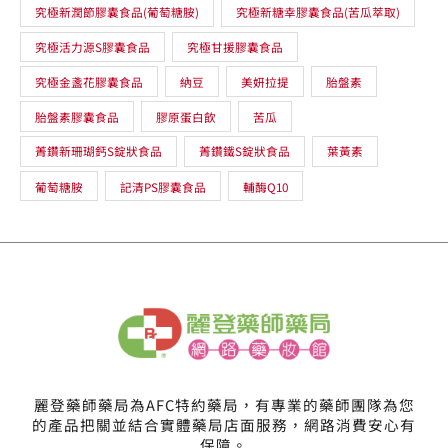
究極新潤節膠囊食品(葡萄糖胺)
究極新糖幸膠囊食品(苦瓜萃取)
究極活力源S膠囊食品
究極甘援膠囊食品
究極金盞花膠囊食品
納豆
美妍拉提
胎盤素
胎盤素膠囊食品
膠原蛋白飲
苦瓜
菁鑽新珊瑚鈣S錠狀食品
菁鑽鐵S錠狀食品
葉黃素
葡萄糖胺
記清PS膠囊食品
輔酶Q10
麗登藥師藥局為AFC特約藥局，有專業的藥師團隊為您
的產品把關並結合實體藥局店面服務，網路消費安心有
保障。