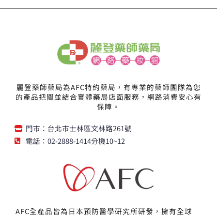
0
0
T
T
,
,
。
。
$
$
2
0
0
0
1
1
0
0
,
,
。
。
6
4
0
5
0
0
麗登藥師藥局為AFC特約藥局，有專業的藥師團隊為您
。
。
的產品把關並結合實體藥局店面服務，網路消費安心有
保障。
門市：台北市士林區文林路261號
電話：02-2888-1414分機10~12
AFC全產品皆為日本預防醫學研究所研發，擁有全球