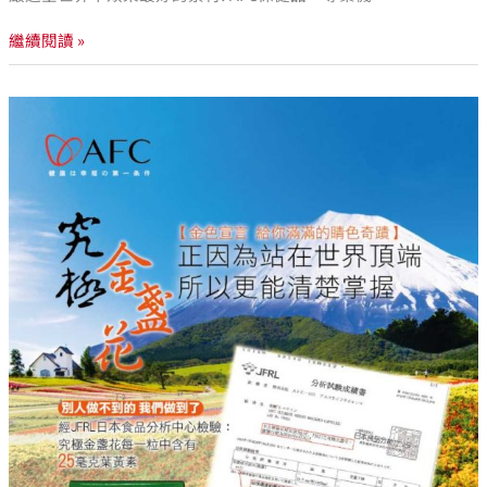
繼續閱讀 »
如
何
正
確
認
明
日
本
原
裝
進
口
的
保
健
食
品