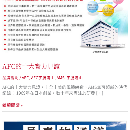
十
大
實
力
見
證
AFC的十大實力見證
品牌說明
/
AFC
,
AFC宇勝淺山
,
AMS
,
宇勝淺山
AFC的十大實力見證，十全十美的風範締造，AMS無可超越的時代
紀錄！ 1969年在日本創業，數十年來專注於研發 […]
繼續閱讀 »
AFC
究