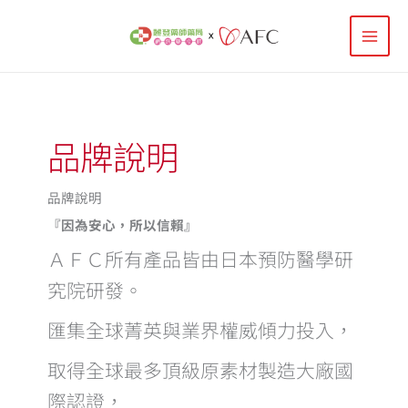
跳
至
主
要
內
容
品牌說明
品牌說明
『因為安心，所以信賴』
ＡＦＣ所有產品皆由日本預防醫學研
究院研發。
匯集全球菁英與業界權威傾力投入，
取得全球最多頂級原素材製造大廠國
際認證，