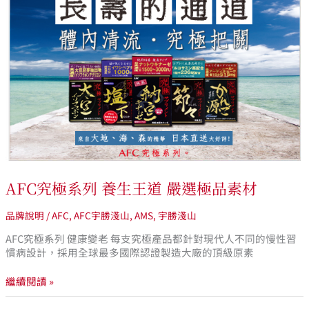
極
系
列
養
生
王
道
嚴
選
極
品
素
材
AFC究極系列 養生王道 嚴選極品素材
品牌說明
/
AFC
,
AFC宇勝淺山
,
AMS
,
宇勝淺山
AFC究極系列 健康變老 每支究極產品都針對現代人不同的慢性習
慣病設計，採用全球最多國際認證製造大廠的頂級原素
繼續閱讀 »