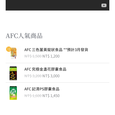
AFC人氣商品
原
目
AFC 三色薑黃錠狀食品 **預計3月發貨
始
前
NT$
1,500
NT$
1,200
價
價
格
格
原
目
：
：
AFC 究極金盞花膠囊食品
始
前
N
N
NT$
3,200
NT$
3,000
價
價
T
T
格
格
$
$
原
目
：
：
AFC 記清PS膠囊食品
始
前
N
N
NT$
1,600
NT$
1,450
1
1
價
價
T
T
,
,
格
格
$
$
5
2
：
：
0
0
N
N
3
3