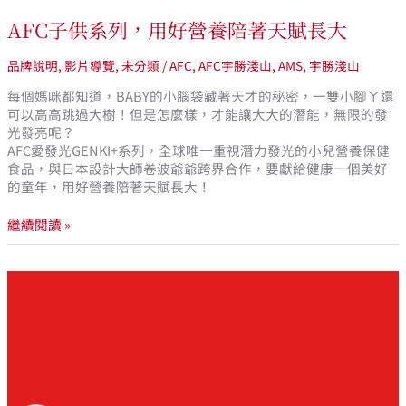
AFC子供系列，用好營養陪著天賦長大
品牌說明
,
影片導覽
,
未分類
/
AFC
,
AFC宇勝淺山
,
AMS
,
宇勝淺山
每個媽咪都知道，BABY的小腦袋藏著天才的秘密，一雙小腳ㄚ還
可以高高跳過大樹！但是怎麼樣，才能讓大大的潛能，無限的發
光發亮呢？
AFC愛發光GENKI+系列，全球唯一重視潛力發光的小兒營養保健
食品，與日本設計大師卷波爺爺跨界合作，要獻給健康一個美好
的童年，用好營養陪著天賦長大！
繼續閱讀 »
AFC
商
品
原
料
皆
嚴
選