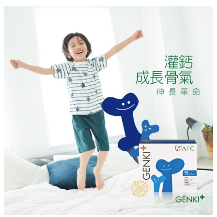
AFC
子
供
系
列，
用
好
營
養
陪
著
天
賦
長
大