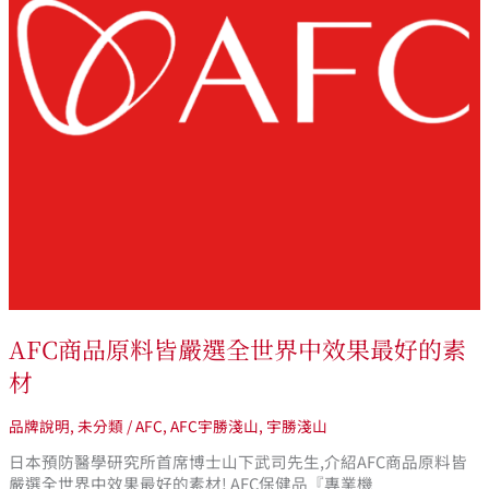
全
世
界
中
效
果
最
好
的
素
材
AFC商品原料皆嚴選全世界中效果最好的素
材
品牌說明
,
未分類
/
AFC
,
AFC宇勝淺山
,
宇勝淺山
日本預防醫學研究所首席博士山下武司先生,介紹AFC商品原料皆
嚴選全世界中效果最好的素材! AFC保健品『專業機