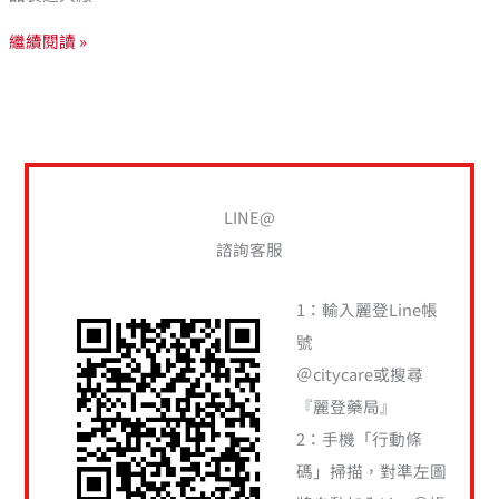
繼續閱讀 »
LINE@
諮詢客服
1：輸入麗登Line帳
號
＠citycare或搜尋
『麗登藥局』
2：手機「行動條
碼」掃描，對準左圖