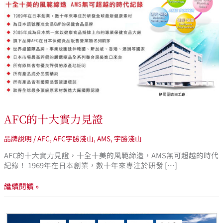
十
大
實
力
見
證
AFC的十大實力見證
品牌說明
/
AFC
,
AFC宇勝淺山
,
AMS
,
宇勝淺山
AFC的十大實力見證，十全十美的風範締造，AMS無可超越的時代
紀錄！ 1969年在日本創業，數十年來專注於研發 […]
繼續閱讀 »
AFC