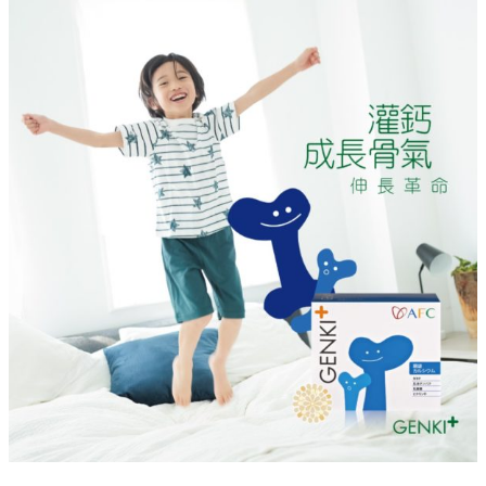
AFC
子
供
系
列，
用
好
營
養
陪
著
天
賦
長
大