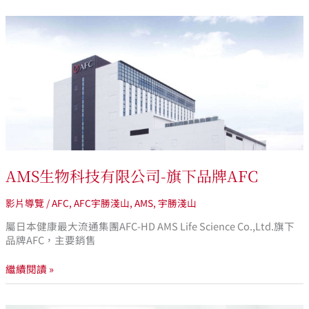
AMS
生
物
科
技
有
限
公
司-
旗
下
AMS生物科技有限公司-旗下品牌AFC
品
牌
AFC
影片導覽
/
AFC
,
AFC宇勝淺山
,
AMS
,
宇勝淺山
屬日本健康最大流通集團AFC-HD AMS Life Science Co.,Ltd.旗下
品牌AFC，主要銷售
繼續閱讀 »