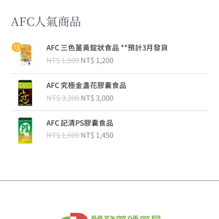
AFC人氣商品
原
目
AFC 三色薑黃錠狀食品 **預計3月發貨
始
前
NT$
1,500
NT$
1,200
價
價
格
格
原
目
：
：
AFC 究極金盞花膠囊食品
始
前
N
N
NT$
3,200
NT$
3,000
價
價
T
T
格
格
$
$
原
目
：
：
AFC 記清PS膠囊食品
始
前
N
N
NT$
1,600
NT$
1,450
1
1
價
價
T
T
,
,
格
格
$
$
5
2
：
：
0
0
N
N
3
3
0
0
T
T
,
,
。
。
$
$
2
0
0
0
1
1
0
0