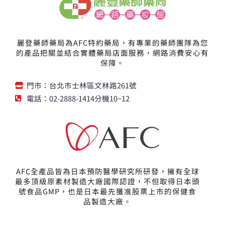
,
,
。
。
6
4
0
5
0
0
麗登藥師藥局為AFC特約藥局，有專業的藥師團隊為您
。
。
的產品把關並結合實體藥局店面服務，網路消費安心有
保障。
門市：台北市士林區文林路261號
電話：02-2888-1414分機10~12
AFC全產品皆為日本預防醫學研究所研發，擁有全球
最多頂級原素材製造大廠國際認證，不但取得日本頭
號食品GMP，也是日本最先獲准股票上市的保健食
品製造大廠。