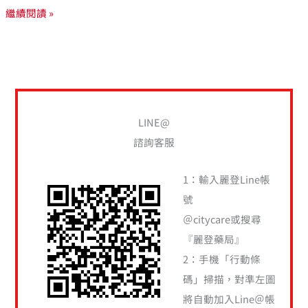
繼續閱讀 »
LINE@
諮詢客服
1：輸入麗登Line帳
號
＠citycare或搜尋
『麗登藥局』
2：手機「行動條
碼」掃描，對準左圖
將自動加入Line＠帳