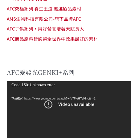
AFC究極系列 養生王道 嚴選極品素材
AMS生物科技有限公司-旗下品牌AFC
AFC子供系列，用好營養陪著天賦長大
AFC商品原料皆嚴選全世界中效果最好的素材
AFC愛發光GENKI+系列
視
Code 150: Unknown error.
訊
下載檔案: https://www.youtube.com/watch?v=V7MeHTy0Ztc&_=1
播
放
器