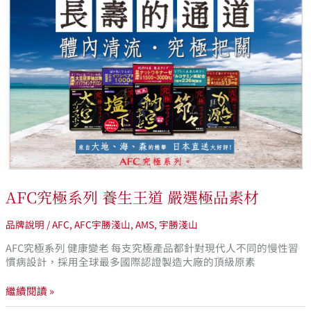
究
極
系
列
養
生
王
道
嚴
選
極
品
素
材
AFC究極系列 養生王道 嚴選極品素材
品牌說明
/
AFC
,
AFC宇勝淺山
,
AMS
,
宇勝淺山
AFC究極系列 健康變老 每支究極產品都針對現代人不同的慢性習
慣病設計，採用全球最多國際認證製造大廠的頂級原素
繼續閱讀 »