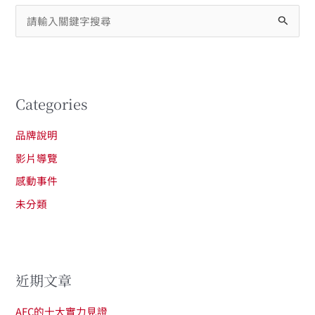
搜
尋
關
鍵
Categories
字
:
品牌說明
影片導覽
感動事件
未分類
近期文章
AFC的十大實力見證