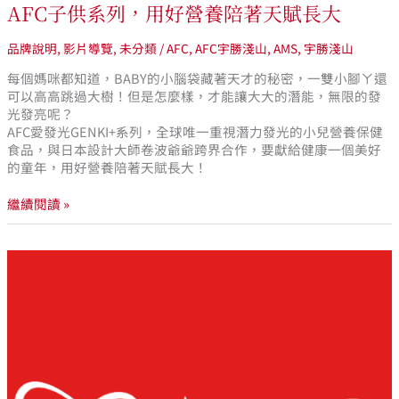
AFC子供系列，用好營養陪著天賦長大
品牌說明
,
影片導覽
,
未分類
/
AFC
,
AFC宇勝淺山
,
AMS
,
宇勝淺山
每個媽咪都知道，BABY的小腦袋藏著天才的秘密，一雙小腳ㄚ還
可以高高跳過大樹！但是怎麼樣，才能讓大大的潛能，無限的發
光發亮呢？
AFC愛發光GENKI+系列，全球唯一重視潛力發光的小兒營養保健
食品，與日本設計大師卷波爺爺跨界合作，要獻給健康一個美好
的童年，用好營養陪著天賦長大！
繼續閱讀 »
AFC
商
品
原
料
皆
嚴
選